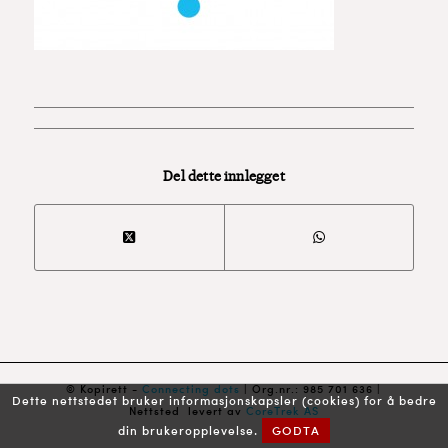
Del dette innlegget
© Kopirett -
Connecting dots
| Org.nr.: 985 701 636 |
Dette nettstedet bruker informasjonskapsler (cookies) for å bedre
Nettsted levert av
CoreTrek AS
din brukeropplevelse.
GODTA